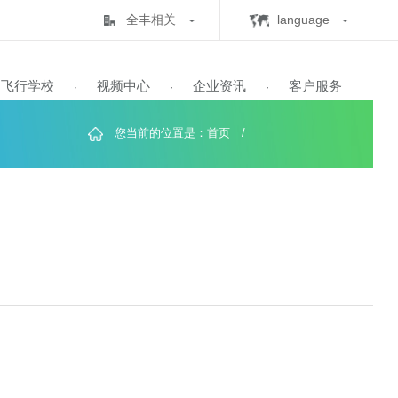
全丰相关
lan
全丰生物
C
中心
飞行学校
视频中心
企业资讯
客
·
·
·
·
全丰航空
E
标普农业
您当前的位置是：
首页
/
飞行学校
展历程
保知识
书查询
自由鹰TP-32
飞防五事
飞手培训
业务范围
全球鹰T2000
飞防实验
自由鹰MINI
喜满地肥业
人机