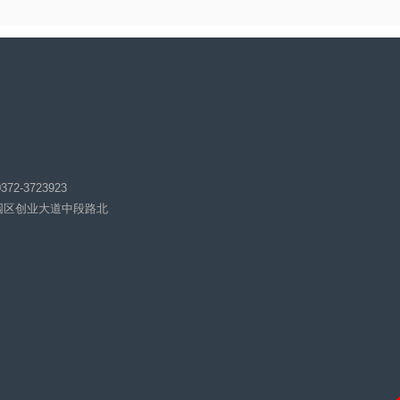
23 传真：0372-3723923
北关区工业园区创业大道中段路北
63.com
机QQ群：