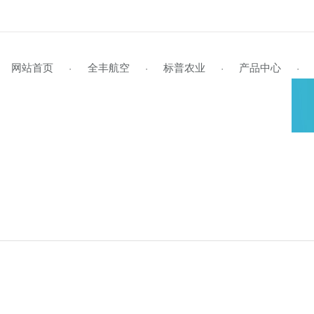
网站首页
全丰航空
标普农业
产品
·
·
·
企业风采
标普简介
全丰航空TP-22
学员风采
企业视频
行业资讯
资料下载
企业文化
标普旗舰店
招生启事
媒体报道
公司动态
联系我们
全丰航空TP-22热雾机
资质荣誉
新型农民培训
植保作业
领导关怀
在线留言
标普新闻
发
植
证
S
全球鹰
飞防专用药剂
全球鹰-遥感无