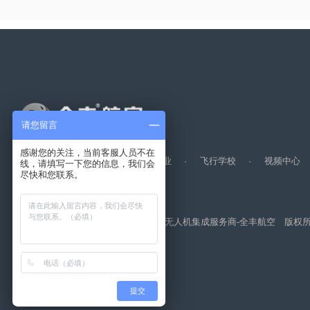
请您留言
感谢您的关注，当前客服人员不在
全丰航空
·
无人机
·
标普农业
·
飞行学校
·
视频
线，请填写一下您的信息，我们会
尽快和您联系。
© 2026 无人机,植保无人机,农用植保无人机集成服务商-全丰航空