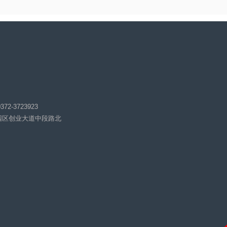
23 传真：0372-3723923
北关区工业园区创业大道中段路北
63.com
机QQ群：