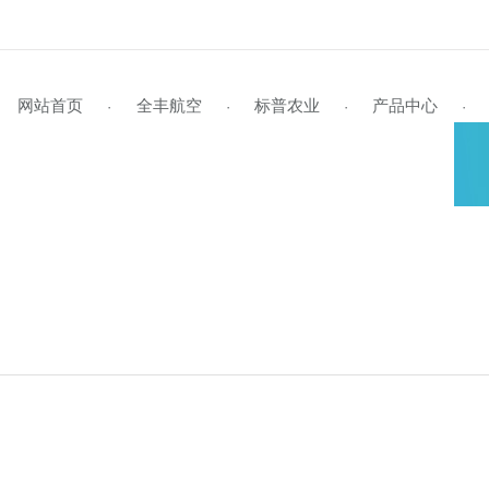
网站首页
全丰航空
标普农业
产品
·
·
·
企业风采
标普简介
全丰航空TP-22
学员风采
企业视频
行业资讯
资料下载
企业文化
标普旗舰店
招生启事
媒体报道
公司动态
联系我们
全丰航空TP-22热雾机
资质荣誉
新型农民培训
植保作业
领导关怀
在线留言
标普新闻
发
植
证
S
全球鹰
飞防专用药剂
全球鹰-遥感无