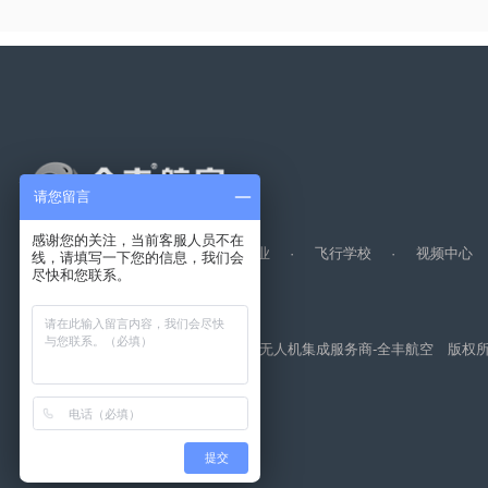
请您留言
感谢您的关注，当前客服人员不在
全丰航空
·
无人机
·
标普农业
·
飞行学校
·
视频
线，请填写一下您的信息，我们会
尽快和您联系。
© 2026 无人机,植保无人机,农用植保无人机集成服务商-全丰航空