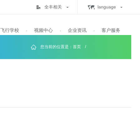
全丰相关
lan
全丰生物
C
中心
飞行学校
视频中心
企业资讯
客
·
·
·
·
全丰航空
E
标普农业
您当前的位置是：
首页
/
飞行学校
展历程
保知识
书查询
自由鹰TP-32
飞防五事
飞手培训
业务范围
全球鹰T2000
飞防实验
自由鹰MINI
喜满地肥业
人机