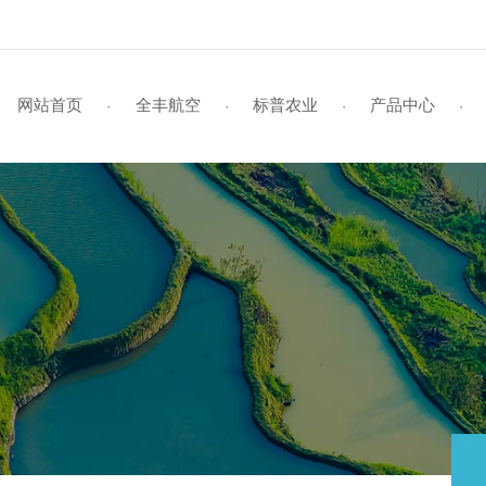
网站首页
全丰航空
标普农业
产品
·
·
·
企业风采
标普简介
全丰航空TP-22
学员风采
企业视频
行业资讯
资料下载
企业文化
标普旗舰店
招生启事
媒体报道
公司动态
联系我们
全丰航空TP-22热雾机
资质荣誉
新型农民培训
植保作业
领导关怀
在线留言
标普新闻
发
植
证
S
全球鹰
飞防专用药剂
全球鹰-遥感无