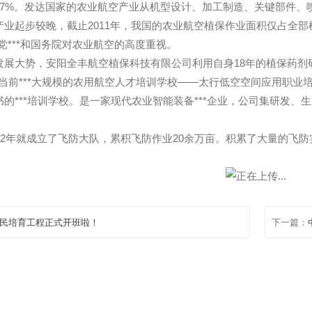
缓解由于城镇化发展带来的农村劳动力不足的问题，减少植保
年代以来，国际上农业航空植保发展迅速。目前，美国以农用
主，每年防治面积约250-300万公顷，60%水田的农药喷施
积的17%。发达国家的农业航空产业从机型设计、加工制造、
产业起步较晚，截止2011年，我国的农业航空植保作业面积仅占
体现了党***和国务院对农业航空的高度重视。
发展大势，安阳全丰航空植保科技有限公司利用自身18年的植
****也是当前***大规模的农用航空人才培训学校——太行低空
格证书的***培训学校。是一家现代农业智能装备***企业，公
012年就成立了飞防大队，累积飞防作业20余万亩。积累了
职业农民培育工程正式开班啦！