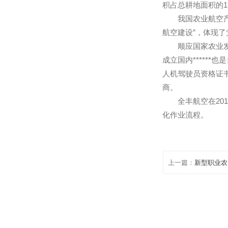
四、可有效
自上世纪80
无人直升机为
积占总耕地面
我国农业航空
航空建设”，
顺应国家农业
成立国内**
人机驾驶员资
商。
全丰航空在2
化作业流程。
上一篇：
新型