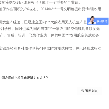
作业对操作人员的伤害。
飞机为主，每年农业航空植保作业面积占总耕地面积的50%；
由无人机完成；全世界有农林用飞机大约3万架，年作业面积1亿公
关键部件、喷施液剂型到运维服务已形成了一个重要的产业链。
全部植保作业面积的3%左右。2014年***一号文明确提出
保药剂研发生产经验，已经建立国内***大的农用无人机生
空间应用职业培训学校。同时也成为国内当前***一家农用航空领
司集研发、生产、售后、培训、飞防作业为一体的中国***农用航
大量的飞防实践经验和各种农作物药剂测试防效测试数据，并
下一篇：
中国农用航空植保市场潜力有多大?