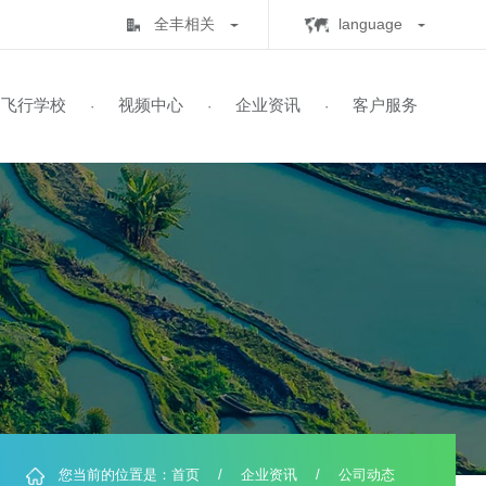
全丰相关
lan
全丰生物
C
中心
飞行学校
视频中心
企业资讯
客
·
·
·
·
全丰航空
E
标普农业
飞行学校
展历程
保知识
书查询
自由鹰TP-32
飞防五事
飞手培训
业务范围
全球鹰T2000
飞防实验
自由鹰MINI
喜满地肥业
人机