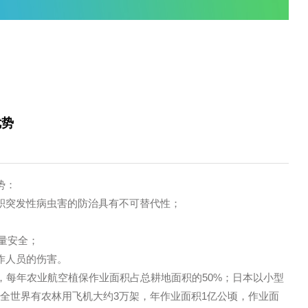
您当前的位置是：
首页
/
企业资讯
/
公司
保的独特优势
1-06
几方面优势：
特别是对大面积突发性病虫害的防治具有不可替代性；
题；
高农产品质量安全；