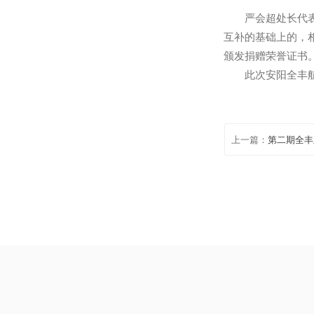
严会超处长代
互补的基础上
颁发捐赠荣誉
此次安阳全丰