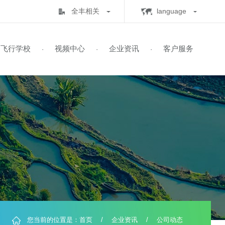
全丰相关
lan
全丰生物
C
中心
飞行学校
视频中心
企业资讯
客
·
·
·
·
全丰航空
E
标普农业
飞行学校
展历程
保知识
书查询
自由鹰TP-32
飞防五事
飞手培训
业务范围
全球鹰T2000
飞防实验
自由鹰MINI
喜满地肥业
人机