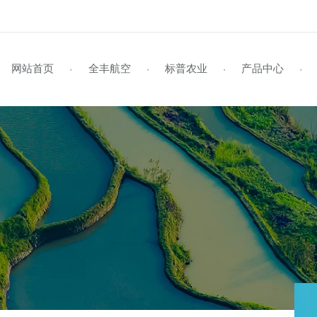
网站首页
全丰航空
标普农业
产品
·
·
·
企业风采
标普简介
全丰航空TP-22
学员风采
企业视频
行业资讯
资料下载
企业文化
标普旗舰店
招生启事
媒体报道
公司动态
联系我们
全丰航空TP-22热雾机
资质荣誉
新型农民培训
植保作业
领导关怀
在线留言
标普新闻
发
植
证
S
全球鹰
飞防专用药剂
全球鹰-遥感无