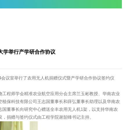
您当前的位置是：
首页
/
企业资讯
/
公司
华南农业大学举行产学研合作协议
2-20
院北楼404会议室举行了农用无人机捐赠仪式暨产学研合作协
农业与生物工程师学会精准农业航空应用分会主席兰玉彬教授
安阳全丰航空植保科技有限公司王志国董事长和薛弘董事长助理