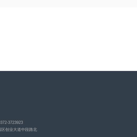
下一篇：
如何解决水稻病虫害防治难题？全丰无人机你的好选择！