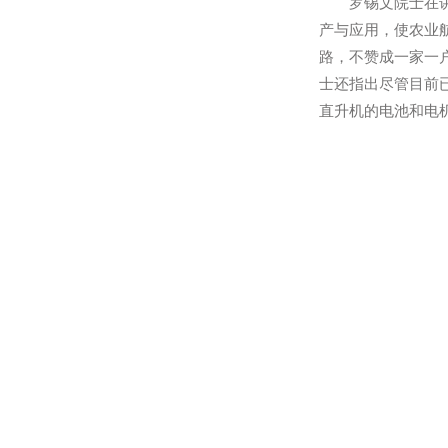
罗锡文院士在
产与应用，使
路，不赞成一
士还指出尽管
直升机的电池