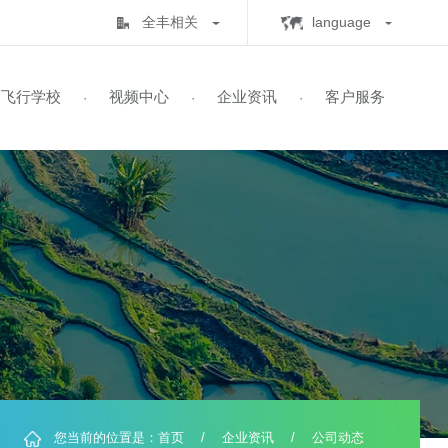
全丰相关
lan
全丰生物
C
中心
飞行学校
视频中心
企业资讯
客
·
·
·
·
全丰航空
E
标普农业
飞行学校
展历程
保知识
书查询
自由鹰TP-32
飞防五事
飞手培训
业务范围
全球鹰T2000
飞防实验
自由鹰MINI
喜满地肥业
人机