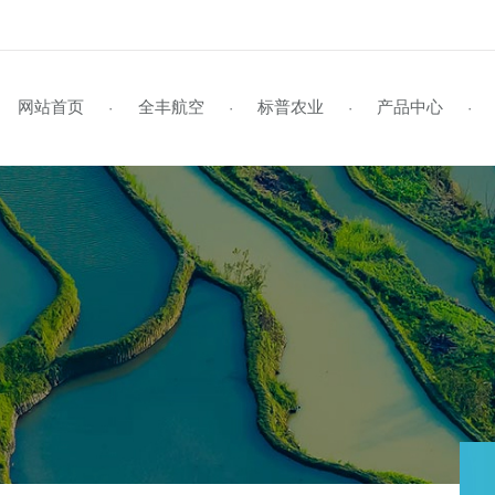
网站首页
全丰航空
标普农业
产品
·
·
·
企业风采
标普简介
全丰航空TP-22
学员风采
企业视频
行业资讯
资料下载
企业文化
标普旗舰店
招生启事
媒体报道
公司动态
联系我们
全丰航空TP-22热雾机
资质荣誉
新型农民培训
植保作业
领导关怀
在线留言
标普新闻
发
植
证
S
全球鹰
飞防专用药剂
全球鹰-遥感无