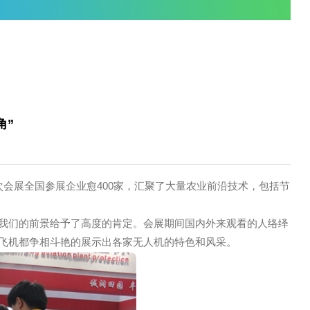
您当前的位置是：
首页
/
企业资讯
/
公司
机“唱主角”
4-26
京召开，本次会展全国参展企业愈400家，汇聚了大量农业前沿
应用，对我们的前景给予了高度的肯定。会展期间国内外来观
会，各家的飞机都争相斗艳的展示出各家无人机的特色和风采